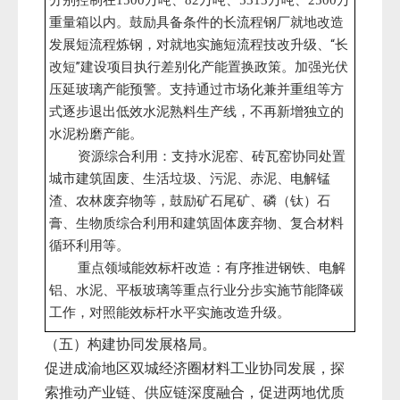
分别控制在
万吨、
万吨、
万吨、
万
1500
82
5313
2500
重量箱以内。鼓励具备条件的长流程钢厂就地改造
发展短流程炼钢，对就地实施短流程技改升级、“长
改短”建设项目执行差别化产能置换政策。加强光伏
压延玻璃产能预警。支持通过市场化兼并重组等方
式逐步退出低效水泥熟料生产线，不再新增独立的
水泥粉磨产能。
资源综合利用：支持水泥窑、砖瓦窑协同处置
城市建筑固废、生活垃圾、污泥、赤泥、电解锰
渣、农林废弃物等，鼓励矿石尾矿、磷（钛）石
膏、生物质综合利用和建筑固体废弃物、复合材料
循环利用等。
重点领域能效标杆改造：有序推进钢铁、电解
铝、水泥、平板玻璃等重点行业分步实施节能降碳
工作，对照能效标杆水平实施改造升级。
（五）构建协同发展格局。
促进成渝地区双城经济圈材料工业协同发展，探
索推动产业链、供应链深度融合，促进两地优质