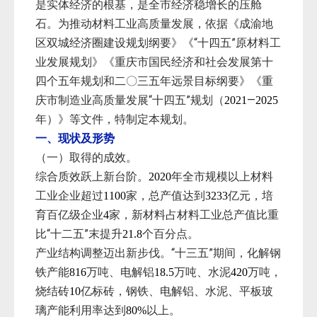
是实体经济的根基，是全市经济稳增长的压舱
石。为推动材料工业高质量发展，依据《成渝地
区双城经济圈建设规划纲要》《“十四五”原材料工
业发展规划》《重庆市国民经济和社会发展第十
四个五年规划和二〇三五年远景目标纲要》《重
庆市制造业高质量发展“十四五”规划（
—
2021
2025
年）》等文件，特制定本规划。
一、现状及形势
（一）取得的成效。
综合质效跃上新台阶。
年全市规模以上材料
2020
工业企业超过
家，总产值达到
亿元，培
1100
3233
育百亿级企业
家，新材料占材料工业总产值比重
4
比“十二五”末提升
个百分点。
21.8
产业结构调整迈出新步伐。“十三五”期间，化解钢
铁产能
万吨、电解铝
万吨、水泥
万吨，
816
18.5
420
烧结砖
亿标砖，钢铁、电解铝、水泥、平板玻
10
璃产能利用率达到
以上。
80%