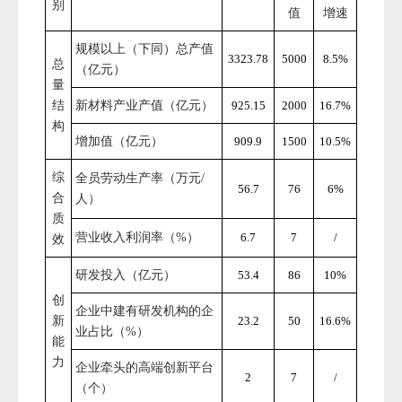
别
值
增速
规模以上（下同）总产值
3323.78
5000
8.5
%
总
（亿元）
量
结
新材料产业产值（亿元）
925.15
2000
16.7
%
构
增加值（亿元）
909.9
1
50
0
10.
5
%
综
全员劳动生产率（万元
/
56.7
76
6%
合
人）
质
营业收入利润率（
）
%
6.7
7
/
效
研发投入（亿元）
53.4
86
10%
创
企业中建有研发机构的企
新
23.2
50
16.6
%
业占比（
）
%
能
力
企业牵头的高端创新平台
2
7
/
（个）