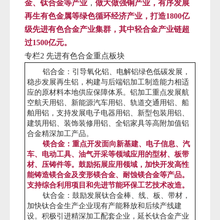
金、钛合金等产业
，
做大做强铜产业，有序发展
再生有色金属等绿色循环经济产业，打造
亿
1800
级先进有色合金产业集群，其中轻合金产业链超
过
亿元。
1500
专栏
先进有色合金重点板块
2
铝合金：引导氧化铝、电解铝绿色低碳发展，
稳步发展再生铝，构建与后端铝加工制造能力相适
应的原材料本地供应保障体系。铝加工重点发展航
空航天用铝、新能源汽车用铝、轨道交通用铝、船
舶用铝，支持发展电子电器用铝、新型包装用铝、
建筑用铝、装饰装修用铝、全铝家具等高附加值铝
合金精深加工产品。
镁合金：重点开发面向新基建、电子信息、汽
车、电动工具、油气开采等领域应用的型材、板带
材、压铸件等。鼓励拓展应用领域，加快开发高性
能铸造镁合金及变形镁合金、耐蚀镁合金等产品。
支持综合利用项目和先进节能环保工艺技术改造。
钛合金：鼓励发展钛合金棒、线、板、带材，
加快钛合金生产企业现有产能释放和后续产线建
设。积极引进精深加工配套企业，延长钛合金产业