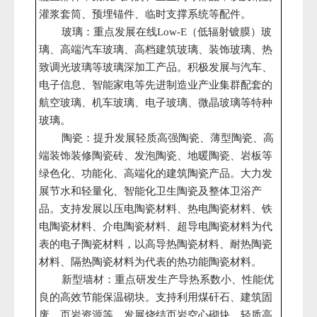
灌浆套筒、预埋锚件、临时支撑系统等配件。
玻璃：重点发展在线
（低辐射镀膜）玻
Low-E
璃、高端汽车玻璃、高档建筑玻璃、装饰玻璃、热
致调光玻璃等玻璃深加工产品。积极发展与汽车、
电子信息、智能家电等先进制造业产业集群配套的
航空玻璃、机车玻璃、电子玻璃、微晶玻璃等特种
玻璃。
陶瓷：提升发展轻质高强陶瓷、薄型陶瓷、高
端装饰装修陶瓷砖、发泡陶瓷、地暖陶瓷、岩板等
绿色化、功能化、高端化的建筑陶瓷产品。大力发
展节水和轻量化、智能化卫生陶瓷及整体卫浴产
品。支持发展以压电陶瓷材料、热电陶瓷材料、铁
电陶瓷材料、介电陶瓷材料、超导电陶瓷材料为代
表的电子陶瓷材料，以高导热陶瓷材料、耐热陶瓷
材料、隔热陶瓷材料为代表的热功能陶瓷材料。
新型墙材：重点研发生产导热系数小、性能优
良的高效节能保温砌块。支持利用煤矸石、建筑固
废、页岩资源等，发展烧结页岩空心砌块、轻质高