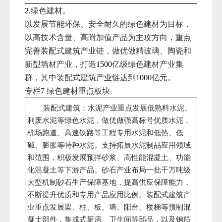
绿色建材。
2.
以发展节能环保、安全耐久的绿色建材为目标，
以高技术含量、高附加值产品为主攻方向，重点
完善装配式建筑产业链，做优做精玻璃、陶瓷和
新型墙材产业，打造
亿级绿色建材产业集
1500
群，其中装配式建筑产业链达到
亿元。
1000
专栏
绿色建材重点板块
7
装配式建筑：水泥产业重点发展低熟料水泥、
利废水泥等绿色水泥，做优做强高标号优质水泥，
机场跑道、高速铁路等工程专用水泥和低热、低
碱、膨胀等特种水泥。支持拓展水泥制品应用领域
和范围，积极发展预拌砂浆、高性能混凝土、功能
化混凝土等下游产品。砂石产业布局一批千万吨级
大型机制砂石生产保障基地，提高供应保障能力，
不断提升优质和专用产品应用比例。装配式建筑产
业重点发展梁、柱、板、墙、阳台、楼梯等预制混
凝土部件，集成式厨房、卫生间等部品，以及钢筋