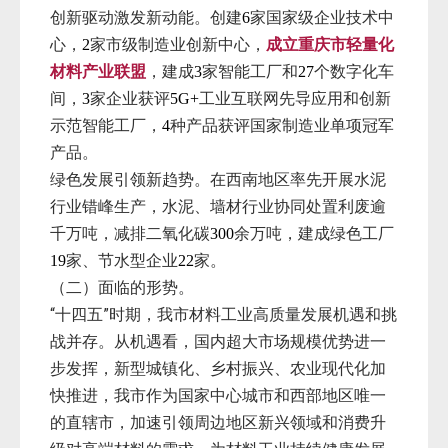
创新驱动激发新动能。创建
家国家级企业技术中
6
心，
家市级制造业创新中心，
成立重庆市轻量化
2
材料产业联盟
，建成
家智能工厂和
个数字化车
3
27
间，
家企业获评
工业互联网先导应用和创新
3
5G+
示范智能工厂，
种产品获评国家制造业单项冠军
4
产品。
绿色发展引领新趋势。在西南地区率先开展水泥
行业错峰生产，水泥、墙材行业协同处置利废逾
千万吨，减排二氧化碳
余万吨，建成绿色工厂
300
家、节水型企业
家。
19
22
（二）面临的形势。
“十四五”时期，我市材料工业高质量发展机遇和挑
战并存。从机遇看，国内超大市场规模优势进一
步发挥，新型城镇化、乡村振兴、农业现代化加
快推进，我市作为国家中心城市和西部地区唯一
的直辖市，加速引领周边地区新兴领域和消费升