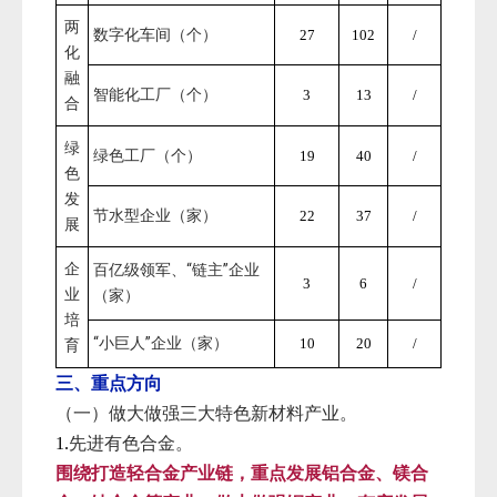
两
数字化车间（个）
27
102
/
化
融
智能化工厂（个）
3
13
/
合
绿
绿色工厂（个）
19
40
/
色
发
节水型企业（家）
22
37
/
展
企
百亿级领军、“链主”企业
3
6
/
业
（家）
培
“小巨人”企业（家）
10
20
/
育
三、重点方向
（一）做大做强三大特色新材料产业。
先进有色合金。
1.
围绕打造轻合金产业链，重点发展铝合金、镁合