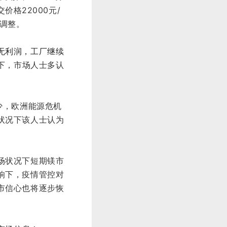
交价
格
22
0
0
0
元
/
随调整。
无利润，工厂继续
下，市场人士多认
少，欧洲能源危机
状况下该人士认为
场状况下短期镁市
响下，疫情管控对
市信心也将逐步恢