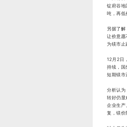
锭
府谷地
吨，再低
另据了解
让价意愿
为镁市止
12月2
持续，国
短期镁市
分析认为
转好仍显
企业生产
复，镁价