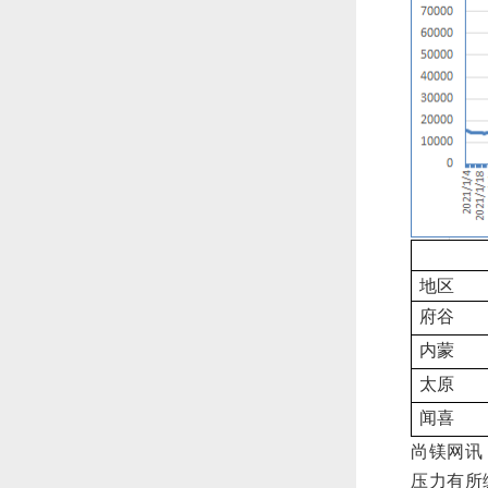
地区
府谷
内蒙
太原
闻喜
尚镁网讯
压力有所