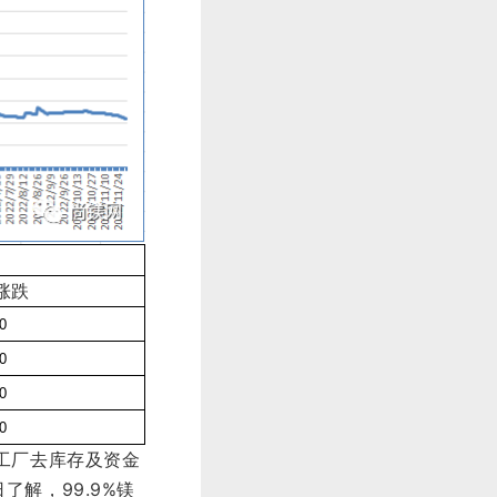
涨跌
-0
-0
-0
-0
着工厂去库存及资金
日了解，99.9%镁