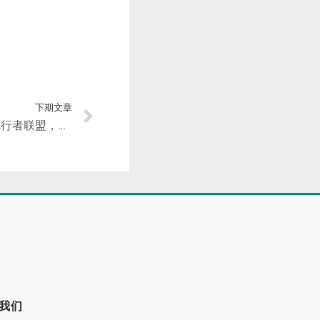
下期文章
阿联酋全球铝业EGA加入先行者联盟，推动铝供应链行业节能减排
我们