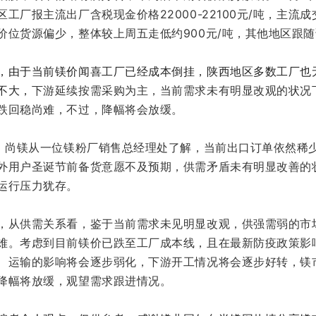
区工
厂报主流出厂含税现金价格22000-22100元/吨
，主流成
价位货源偏少，整体较上周五走低约900元/吨，其他地区跟
，由
于当前镁价闻喜工厂已经成本倒挂，陕西地区多数工厂也
不大，
下
游延续按需采购为主，当前需求未有明显改观的状况
跌回稳尚难
，不过，降幅将会放缓。
日，尚镁从一位镁粉厂销售总经理处了解，当前出口订单依然稀
外用户圣诞节前备货意愿不及预期，供需矛盾未有明显改善的
运行压力犹存。
，从供需关系看，鉴于当前需求未见明显改观，供强需弱的市
难。考虑到目前镁价已跌至工厂成本线，且在最新防疫政策影
、运输的影响将会逐步弱化，下游开工情况将会逐步好转，镁
降幅将放缓，观望需求跟进情况。