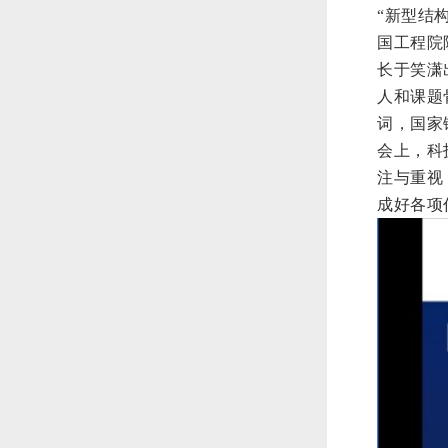
“新型结
国工程院
长于笑潇
人和课题
词，国家
会上，科
注与重视
成好各项