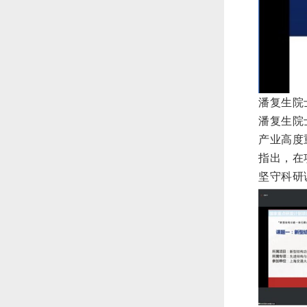
潘
复生院
潘复生院
产业高度
指出，在
坚守科研