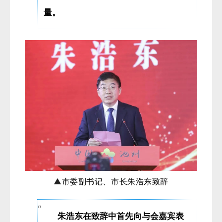
量。
▲
市委副书记、市长朱浩东致辞
朱浩东在致辞中首先向与会嘉宾表