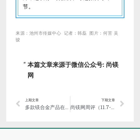
节。
来源：池州市传媒中心 记者：韩磊 图片：何苦 吴
骏
本篇文章来源于微信公众号: 尚镁
网
上期文章
下期文章
多款镁合金产品在中国航展上闪亮登场——航天科工长沙新材料院服务国家战略
尚镁网周评（11.7-11）：镁市弱稳前行