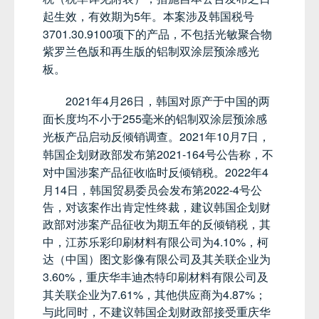
5
起生效，有效期为
年。本案涉及韩国税号
3701.30.9100
项下的产品，不包括光敏聚合物
紫罗兰色版和再生版的铝制双涂层预涂感光
板。
2021
4
26
年
月
日，韩国对原产于中国的两
255
面长度均不小于
毫米的铝制双涂层预涂感
2021
10
7
光板产品启动反倾销调查。
年
月
日，
2021-164
韩国企划财政部发布第
号公告称，不
2022
4
对中国涉案产品征收临时反倾销税。
年
14
2022-4
月
日，韩国贸易委员会发布第
号公
告，对该案作出肯定性终裁，建议韩国企划财
政部对涉案产品征收为期五年的反倾销税，其
4.10%
中，江苏乐彩印刷材料有限公司为
，柯
达（中国）图文影像有限公司及其关联企业为
3.60%
，重庆华丰迪杰特印刷材料有限公司及
7.61%
4.87%
其关联企业为
，其他供应商为
；
与此同时，不建议韩国企划财政部接受重庆华