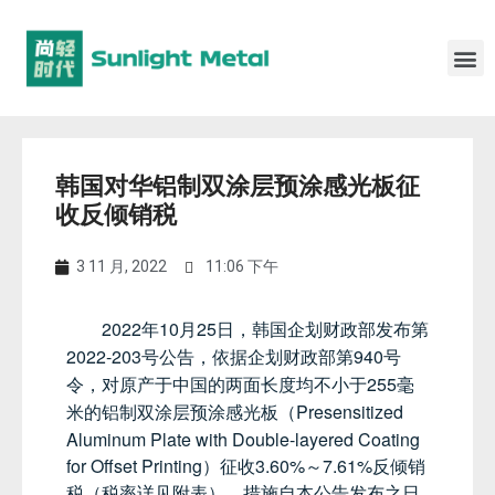
韩国对华铝制双涂层预涂感光板征
收反倾销税
3 11 月, 2022
11:06 下午
2022
10
25
年
月
日，韩国企划财政部发布第
2022-203
940
号公告，依据企划财政部第
号
255
令，对原产于中国的两面长度均不小于
毫
Presensitized
米的铝制双涂层预涂感光板（
Aluminum Plate with Double-layered Coating
for Offset Printing
3.60%
7.61%
）征收
～
反倾销
税（税率详见附表），措施自本公告发布之日