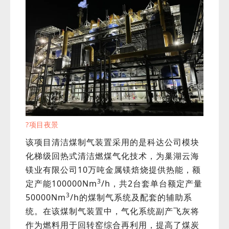
?项目夜景
该项目清洁煤制气装置采用的是科达公司模块
化梯级回热式清洁燃煤气化技术，为巢湖云海
镁业有限公司10万吨金属镁焙烧提供热能，额
3
定产能100000Nm
/h，共2台套单台额定产量
3
50000Nm
/h的煤制气系统及配套的辅助系
统。在该煤制气装置中，气化系统副产飞灰将
作为燃料用于回转窑综合再利用，提高了煤炭