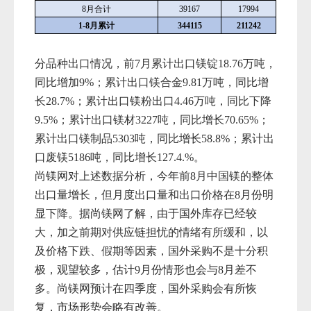
8月合计
39167
17994
1-8月累计
344115
211242
分品种出口情况，前
7
月累计出口镁锭
18.76
万吨，
同比增加
9
%；
累计出口镁合金
9.81
万吨，同比增
长
28.7
%；
累计出口镁粉出口
4.46
万吨，同比下降
9.5
%；
累计出口镁材
3227
吨，同比增长
70.65
%；
累计出口镁制品
5303
吨，同比增长
5
8
.
8
%；
累计出
口废镁
5186
吨，同比增长
127.4.
%。
尚镁网对上述数据分析，今年前8月中国镁的整体
出口量增长，但月度出口量和出口价格在8月份明
显下降。据尚镁网了解，由于国外库存已经较
大，加之前期对供应链担忧的情绪有所缓和，以
及价格下跌、假期等因素，国外采购不是十分积
极，观望较多，估计9月份情形也会与8月差不
多。尚镁网预计在四季度，国外采购会有所恢
复，市场形势会略有改善。