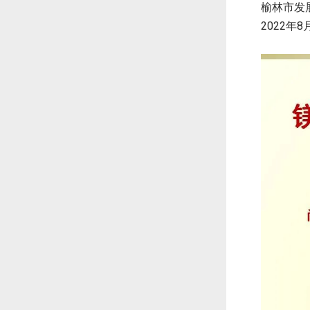
榆林市发
2022
8
年