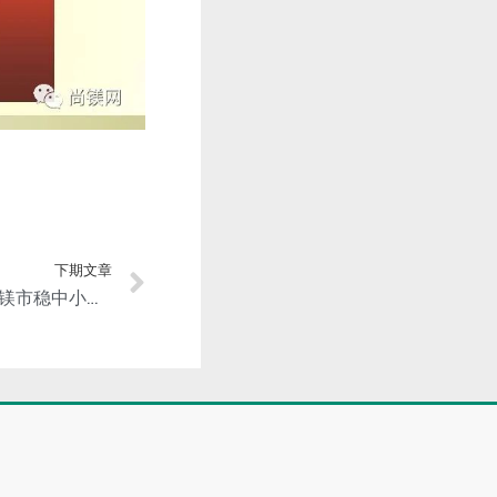
下期文章
尚镁网9.19日镁市场简评：镁市稳中小幅盘整