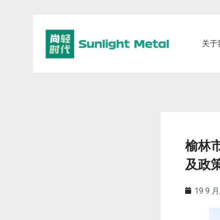
关于
榆林
及政
19 9 月