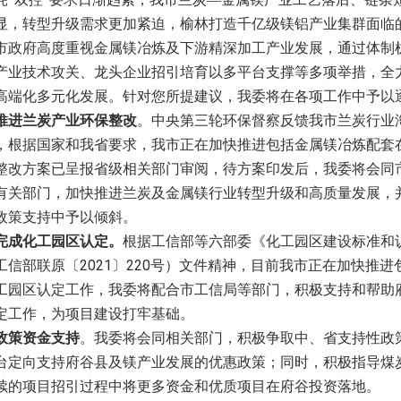
显，转型升级需求更加紧迫，榆林打造千亿级镁铝产业集群面临
市政府高度重视金属镁冶炼及下游精深加工产业发展，通过体制
产业技术攻关、龙头企业招引培育以多平台支撑等多项举措，全
高端化多元化发展。针对您所提建议，我委将在各项工作中予以
推进兰炭产业环保整改
。中央第三轮环保督察反馈我市兰炭行业
，根据国家和我省要求，我市正在加快推进包括金属镁冶炼配套
整改方案已呈报省级相关部门审阅，待方案印发后，我委将会同
有关部门，加快推进兰炭及金属镁行业转型升级和高质量发展，
政策支持中予以倾斜。
完成化工园区认定。
根据工信部等六部委《化工园区建设标准和
2021
220
工信部联原〔
〕
号）文件精神，目前我市正在加快推进
工园区认定工作，我委将配合市工信局等部门，积极支持和帮助
定工作，为项目建设打牢基础。
政策资金支持
。我委将会同相关部门，积极争取中、省支持性政
台定向支持府谷县及镁产业发展的优惠政策；同时，积极指导煤
续的项目招引过程中将更多资金和优质项目在府谷投资落地。