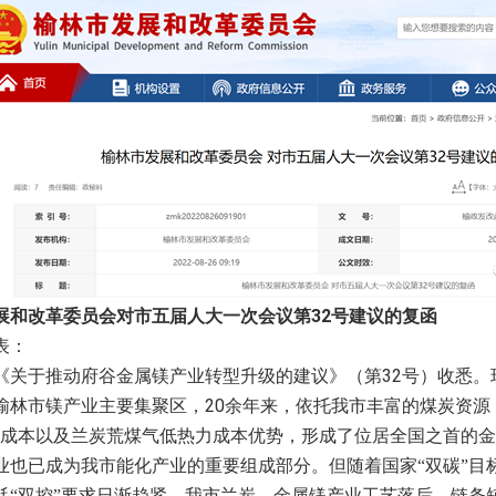
32
展和改革委员会对市五届人大一次会议第
号建议的复函
表：
32
《关于推动府谷金属镁产业转型升级的建议》（第
号）收悉。
20
榆林市镁产业主要集聚区，
余年来，依托我市丰富的煤炭资源
力成本以及兰炭荒煤气低热力成本优势，形成了位居全国之首的
业也已成为我市能化产业的重要组成部分。但随着国家“双碳”目
耗“双控”要求日渐趋紧，我市兰炭—金属镁产业工艺落后、链条