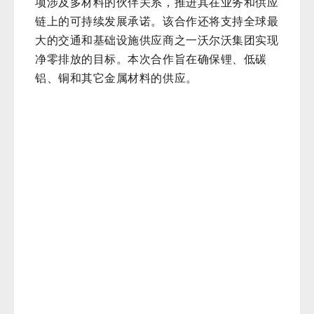
项涉及多材料的伙伴关系，推进其在业务和供应
链上的可持续发展承诺。该合作还将支持全球最
大的交通和基础设施供应商之一沃尔沃集团实现
净零排放的目标。本次合作旨在确保锂、低碳
铝、铜和其它金属材料的供应。
力拓集团首席执行官石道成（Jakob Stausholm）
表示：“我们期待与沃尔沃合作，为推进实现零
碳未来作出贡献。从矿山到展厅，我们的合作传