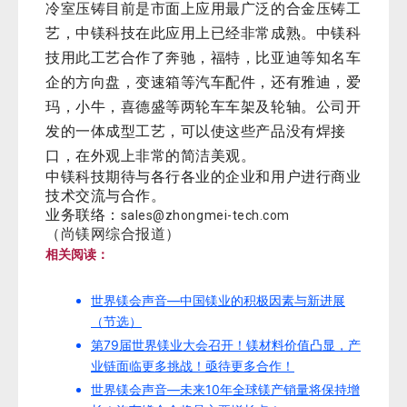
冷室压铸目前是市面上应用最广泛的合金压铸工
艺，中镁科技在此应用上已经非常成熟。中镁科
技用此工艺合作了奔驰，福特，比亚迪等知名车
企的方向盘，变速箱等汽车配件，还有雅迪，爱
玛，小牛，喜德盛等两轮车车架及轮轴。公司开
发的一体成型工艺，可以使这些产品没有焊接
口，在外观上非常的简洁美观。
中镁科技期待与各行各业的企业和用户进行商业
技术交流与合作。
业务联络：
sales@zhongmei-tech.com
（尚镁网综合报道）
相关阅读：
世界镁会声音—中国镁业的积极因素与新进展
（节选）
第79届世界镁业大会召开！镁材料价值凸显，产
业链面临更多挑战！亟待更多合作！
世界镁会声音—未来10年全球镁产销量将保持增