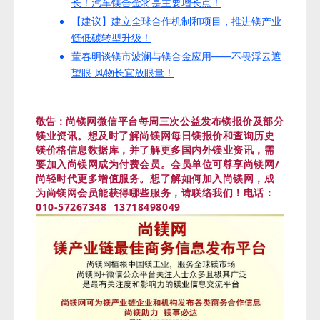
长！汽车镁合金将是主要增长点！
【建议】建立全球合作机制和项目，推进镁产业
链低碳转型升级！
董春明谈镁市波澜与镁合金应用——不畏浮云遮
望眼 风物长宜放眼量！
尚镁网微信平台每周三次公益发布镁报价及部分
敬告：
镁业资讯。想及时了解尚镁网每日镁报价和查询历史
镁价格信息数据库，并了解更多国内外镁业资讯，需
要加入尚镁网成为付费会员。会员单位可尊享尚镁网/
尚轻时代更多增值服务。
想了解如何加入尚镁网，成
为尚镁网会员能获得哪些服务，请联络我们！
电话：
010-57267348 13718498049