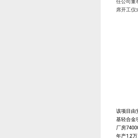
任公司董
席开工仪
该项目由
基轻合金
7400
厂房
1.2
年产
万