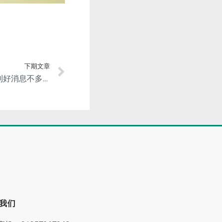
下期文章
尚镁网9.5日镁市场简评：利好消息不多，镁市快速回落
我们