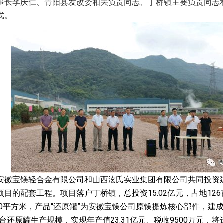
事长李庆仁、青阳县发改委相关负责同志、丁桥镇主要负责同志
式。
安徽宝镁轻合金有限公司和山西泫氏实业集团有限公司共同投资
15.02
126
项目的配套工程。项目落户丁桥镇，总投资
亿元，占地
0
“
”
平方米，产品
还原罐
为安徽宝镁公司原镁提炼核心部件，建
23.31
9500
台还原罐生产规模，实现年产值
亿元、税收
万元，将