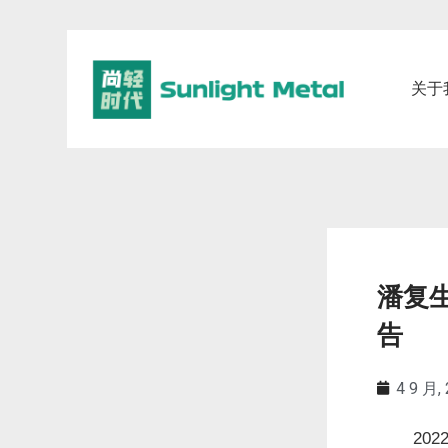
关于
潘复生
告
4 9 月,
20