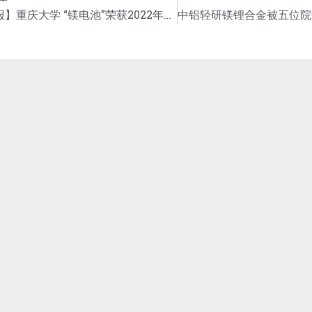
【喜报】重庆大学 “镁电池”荣获2022年国际 “镁未来技术奖”
兄弟公司
联系
议组织
尚轻金属咨询公司（加拿大）
北京海蓝前景金属贸易有限公
览会
司
尚镁网-中国镁网