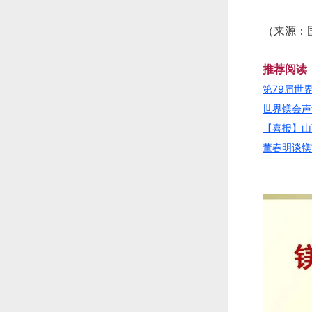
（来源：
推荐阅读
第79届世
世界镁会声
【喜报】山
董春明谈镁