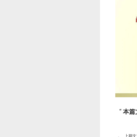
本篇
上期文