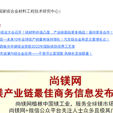
国家镁合金材料工程技术研究中心）
：
界镁业大会召开！镁材料价值凸显，产业链面临更多挑战！亟待更多合作
音—未来10年全球镁产销量将保持增长！汽车镁合金将是主要增长点！
西银光华盛镁业荣获2022年国际镁协优秀工艺奖
市波澜与镁合金应用——不畏浮云遮望眼 风物长宜放眼量！