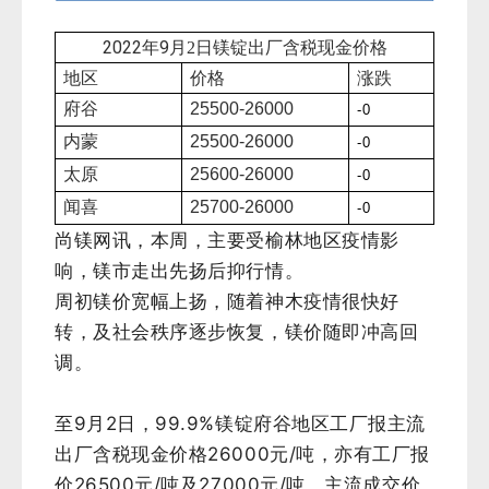
2022年9
月2
日镁锭出厂含税现金价格
地区
价格
涨跌
府谷
25500-26000
-0
内蒙
25500-26000
-0
太原
25600-26000
-0
闻喜
25700-26000
-0
尚镁网讯，本周，主要受榆林地区疫情影
响，镁市走出先扬后抑行情。
周初镁价宽幅上扬，随着神木疫情很快好
转，及社会秩序逐步恢复，镁价随即冲高回
调。
至9月2日，99.9%镁锭府谷地区工厂报主流
出厂含税现金价格26000元/吨，亦有工厂报
价26500元/吨及27000元/吨，主流成交价