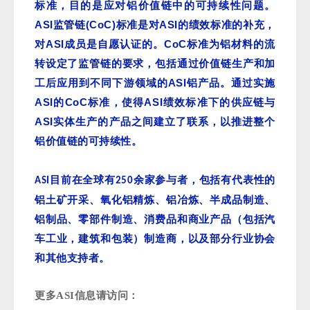
标准，目的是应对铝价值链中的可持续性问题。
ASI
(CoC)
ASI
监管链
标准是对
的绩效标准的补充，
ASI
CoC
对
成员是自愿认证的。
标准为铝材料的流
转设定了监管链的要求，包括通过价值链生产和加
ASI
工后应用到不同下游领域的
铝产品。通过实施
ASI
CoC
ASI
的
标准，使得
绩效标准下的供应链与
ASI
实体生产的产品之间建立了联系，以推进整个
铝价值链的可持续性。
目前在全球有
余
家参与者，包括有代表性的
ASI
250
铝土矿开采、氧化铝精炼、铝冶炼、半成品制造、
铝制品、零部件制造、消费品和商业产品（包括汽
车工业，建筑和包装）制造商，以及部分行业协会
和其他支持者
。
更多ASI信息请访问：