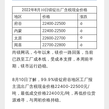
2022年8
月10
日镁锭出厂含税现金价格
地区
价格
涨跌
府谷
22400-22500
-0
内蒙
22400-22500
-0
-0
太原
22600-22700
闻喜
22700-22800
-0
尚镁网讯，今年以来，镁价一路回落，当前
已跌至工厂成本线
，
受成本支撑，本周前半
期，镁市运行
趋稳
。
8月10日了解，99.9%镁锭府谷地区工厂报
主流出厂含税现金价格22400-22500元/
吨，最低成交价格22400元/吨，再低价位货
源难寻，与周初价格持稳。