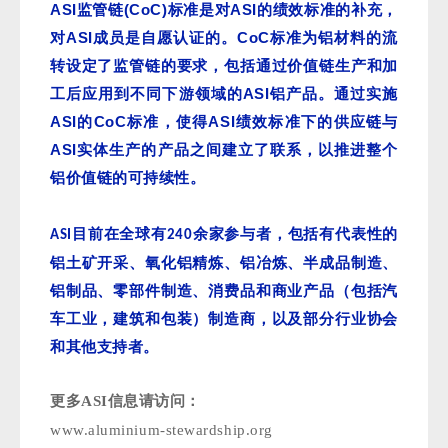
ASI
(CoC)
ASI
监管链
标准是对
的绩效标准的补充，
ASI
CoC
对
成员是自愿认证的。
标准为铝材料的流
转设定了监管链的要求，包括通过价值链生产和加
ASI
工后应用到不同下游领域的
铝产品。通过实施
ASI
CoC
ASI
的
标准，使得
绩效标准下的供应链与
ASI
实体生产的产品之间建立了联系，以推进整个
铝价值链的可持续性。
目前在全球有
余
家参与者，包括有代表性的
ASI
240
铝土矿开采、氧化铝精炼、铝冶炼、半成品制造、
铝制品、零部件制造、消费品和商业产品（包括汽
车工业，建筑和包装）制造商，以及部分行业协会
和其他支持者
。
更多ASI信息请访问：
www.aluminium-stewardship.org