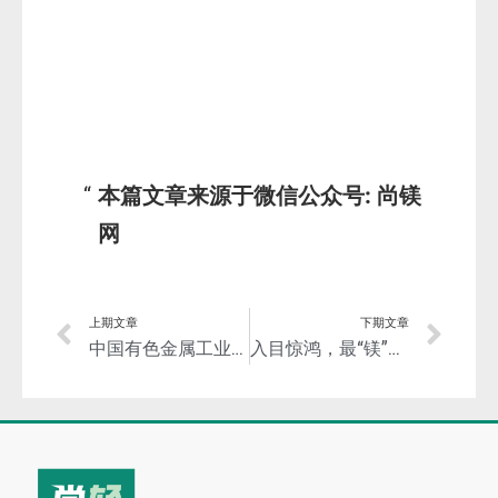
本篇文章来源于微信公众号: 尚镁
网
上期文章
下期文章
中国有色金属工业协会党委副书记范顺科带队赴池州调研并举行战略合作协议签约仪式
入目惊鸿，最“镁”旗舰本！华为发布新款笔记本电脑，镁合金机身！