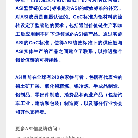
ASI
(CoC)
ASI
监管链
标准是对
的绩效标准的补充，
ASI
CoC
对
成员是自愿认证的。
标准为铝材料的流
转设定了监管链的要求，包括通过价值链生产和加
ASI
工后应用到不同下游领域的
铝产品。通过实施
ASI
CoC
ASI
的
标准，使得
绩效标准下的供应链与
ASI
实体生产的产品之间建立了联系，以推进整个
铝价值链的可持续性。
目前在全球有
余
家参与者，包括有代表性的
ASI
240
铝土矿开采、氧化铝精炼、铝冶炼、半成品制造、
铝制品、零部件制造、消费品和商业产品（包括汽
车工业，建筑和包装）制造商，以及部分行业协会
和其他支持者
。
更多ASI信息请访问：
www.aluminium-stewardship.org