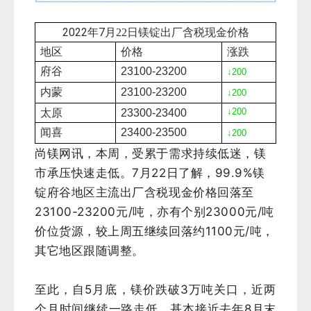
2022年7
月22
日镁锭出厂含税现金价格
地区
价格
涨跌
府谷
23100-23200
↓20
0
内蒙
23100-23200
↓20
0
↓20
0
太原
23300-23400
闻喜
23400-23500
↓20
0
尚镁网讯，本周，受累于需求持续低迷，镁
市承压快速走低。
7月22日了解，99.9%镁
锭府谷地区
主流出厂含税现金价格回落至
23100-2
3200元/吨，亦有个别23000元/吨
价位货源，
较上周五继续回落约1100元/吨，
其它地区跟随调整。
至此，自5月底，镁价跌破3万吨关口，近两
个月时间继续一路走低，基本接近去年8月末