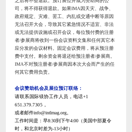
之后将不
会退款。预订展位并成为赞助商的公
司，将不得获得退款。如果
IMA因天灾、战争、
政府规定、灾难、罢工、内乱或交通中断等原因
无法召开大会，导致其
它紧急情况不适宜、非法
或无法提供设施或召开会议，每位预付费的注册
者
/参展商将收到一份会议
资料文集和任何其它本
应分发的会议材料。固定会议费用，将从预注册
费中支付。剩余资金将退还给预注册者
/参展商。
IMA不对预注册者/参展商因本次大会而产生的任
何其
它费用负责。
会议赞助机会及展位预订联络：
请联系国际镁协工作人员，电话+1
651.379.7305，
或者邮件info@intlmag.org。
工作时间是：早8:30到下午4:00（美国中部夏令
时，和北京时差为-13小时）