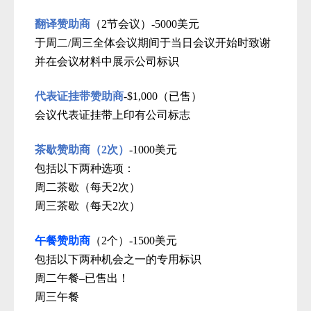
翻译
赞助商
（
2
节会议）
-5000美元
于周二
/周三
全体会议期间于当日会议开始时致谢
并在会议材料中展示公司标识
代表证挂带赞助商
-$1,000
（已售）
会议代表证挂带上印有公司标志
茶歇赞助商
（
2
次
）
-1000美元
包括以下两种选项：
周二茶歇（每天
2次）
周三茶歇（每天
2次）
午餐
赞助商
（2个）
-1500美元
包括以下两种机会之一的专用标识
周二午餐
–
已售出！
周三午餐