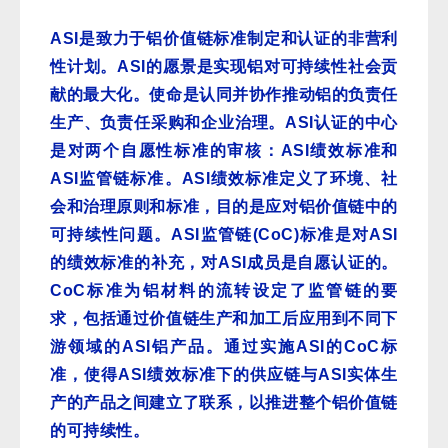
ASI
是致力于铝价值链标准制定和认证的非营利
性计划。
ASI
的愿景是实现铝对可持续性社会贡
献的最大化。使命是认同并协作推动铝的负责任
生产、负责任采购和企业治理。
ASI
认证的中心
是对两个自愿性标准的审核：
ASI
绩效标准和
ASI
监管链标准。
ASI
绩效标准定义了环境、社
会和治理原则和标准，目的是应对铝价值链中的
可持续性问题。
ASI
监管链
(CoC)
标准是对
ASI
的绩效标准的补充，对
ASI
成员是自愿认证的。
CoC
标准为铝材料的流转设定了监管链的要
求，包括通过价值链生产和加工后应用到不同下
游领域的
ASI
铝产品。通过实施
ASI
的
CoC
标
准，使得
ASI
绩效标准下的供应链与
ASI
实体生
产的产品之间建立了联系，以推进整个铝价值链
的可持续性。