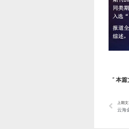
本篇
上期文