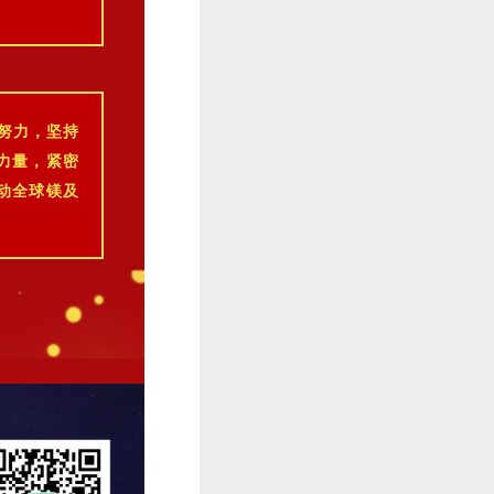
努力，坚持
力量，紧密
动全球镁及