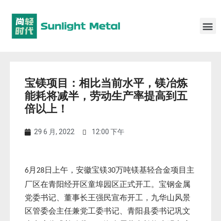
宝镁项目：相比当前水平，镁冶炼
能耗将减半，劳动生产率提高到五
倍以上！
29 6 月, 2022
12:00 下午
月
日上午，安徽宝镁
万吨镁基轻合金项目主
6
28
30
厂区在青阳经开区童埠园区正式开工。宝钢金属
党委书记、董事长王强民宣布开工，九华山风景
区管委会主任兼党工委书记、青阳县委书记巩文