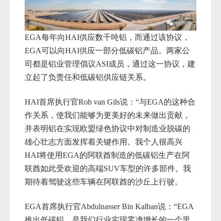
EGA每年向HAI供应数千吨铝
，而通过该协议，
EGA
可以向HAI供应一部分低碳铝产品。两家公
司都是铝业管理倡议ASI成员，通过这一协议，建
立起了负责任和低碳铝供应链关系。
HAI首席执行官
Rob van Gils说：“与EGA的这种合
作关系
，使我们能够为更美好的未来做出贡献，
并表明铝在实现欧盟绿色协议中对制造业脱碳的
雄心壮志方面发挥着关键作用。我个人很高兴
HAI将使用EGA的阿联酋制造的
低碳铝生产在阿
联酋如此受欢迎的高端
SUV
车型的许多部件。我
期待着驾驶这些车辆在阿联酋的沙丘上行驶。
EGA首席执行官Abdulnasser Bin Kalban说：“EGA
推出低碳铝，是我们行业实现零净增长的一个里