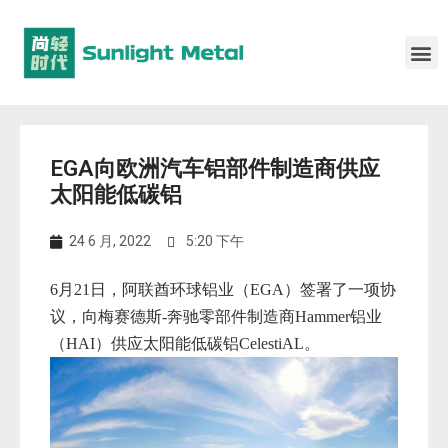
EGA向欧洲汽车铝部件制造商供应
太阳能低碳铝
24 6 月, 2022
5:20 下午
6月21日，阿联酋环球铝业（
EGA）签署了一项协
议，向梅赛德斯-奔驰零部件制造商
Hammer铝业
（
HAI）供应太阳能
低碳铝
CelestiAL。