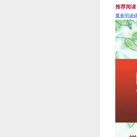
推
荐
阅
读
董
春
明
谈