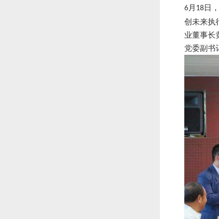
月
日
6
18
创未来执
业董事长
党委副书