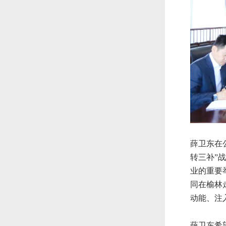
薛卫东在
转三补”
业的重要
同在榆林
动能、注
薛卫东希