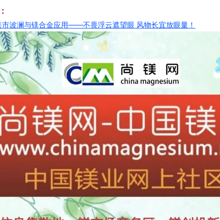
：
镁
市
波
澜
与
镁
合
金
应
用
—
—
不
畏
浮
云
遮
望
眼
风
物
长
宜
放
眼
量
！