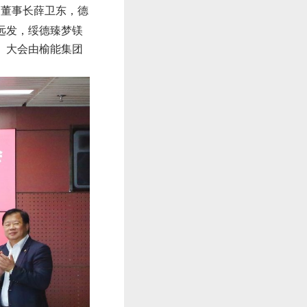
、董事长薛卫东，德
远发，绥德臻梦镁
。大会由榆能集团