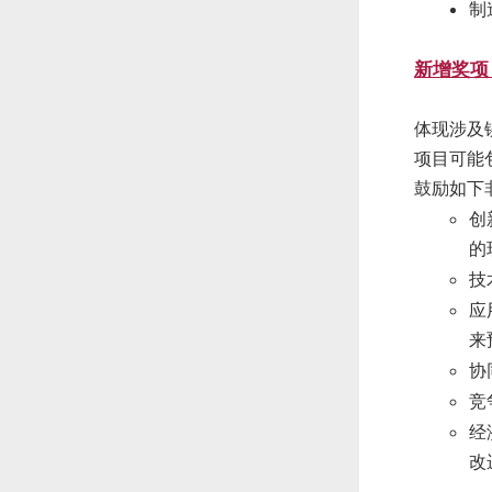
制
新增奖项
体现涉及
项目可能
鼓励如下
创
的
技
应
来
协
竞
经
改