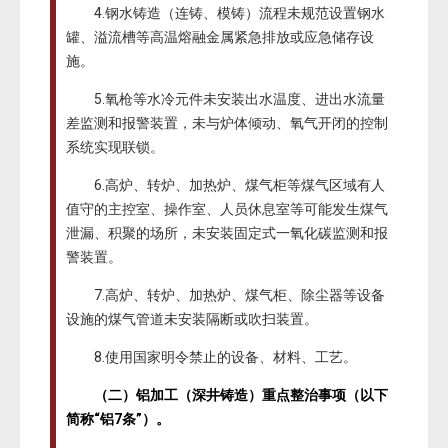
4.钢水铸造（连铸、模铸）流程未规范设置钢水
罐、溢流槽等高温熔融金属紧急排放或应急储存设
施。
5.氧枪等水冷元件未安装出水温度、进出水流量
差监测和报警装置，未与炉体倾动、氧气开闭的控制
系统实现联锁。
6.高炉、转炉、加热炉、煤气柜等煤气区域有人
值守的主控室、操作室、人员休息室等可能发生煤气
泄漏、积聚的场所，未安装固定式一氧化碳监测和报
警装置。
7.高炉、转炉、加热炉、煤气柜、除尘器等设备
设施的煤气管道未安装隔断或吹扫装置。
8.使用国家明令禁止的设备、材料、工艺。
（二）铝加工（深井铸造）重点整治事项（以下
简称“铝7条”）。