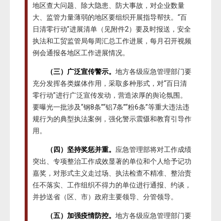
地区查大问题、除大隐患、防大事故，对企业数量
大、监管力量薄弱的地区要组织开展指导帮扶。“百
日清零行动”进展清单（见附件2）要及时报送，安全
执法和工贸监管局每周汇总工作进展，每月召开视频
例会通报各地区工作进展情况。
（三）广泛宣传警示。
地方各级应急管理部门要
充分发挥各类媒体作用，采取多种形式，对“百日清
零行动”进行广泛宣传发动，营造浓厚的舆论氛围。
要曝光一批涉及“钢8条”“铝7条”“粉6条”等重大违法违
规行为的典型执法案例，强化警示震慑和教育引导作
用。
（四）坚持奖惩并重。
应急管理部将对工作成绩
突出、专项整治工作成效显著的单位和个人给予记功
嘉奖，对形式主义走过场、执法检查不精准、整治责
任不落实、工作组织不得力的单位进行通报、约谈，
并抄送省（区、市）政府主要领导、分管领导。
（五）加强疫情防控。
地方各级应急管理部门要