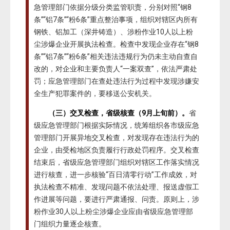
急管理部门依据分级分类监管职责，分别对照“钢8
条”“铝7条”“粉6条”重点整治事项，组织对辖区内所有
钢铁、铝加工（深井铸造）、涉粉作业10人以上粉
尘涉爆企业开展执法检查。检查中发现企业存在“钢8
条”“铝7条”“粉6条”相关违法违规行为仍未主动自查自
改的，对企业和主要负责人“一案双查”，依法严肃处
罚；应急管理部门在查处违法行为过程中发现涉嫌安
全生产犯罪案件的，要移送公安机关。
（三）交叉检查，省级核查（9月上旬前）。
省
级应急管理部门根据实际情况，统筹组织各市级应急
管理部门开展异地交叉检查，对发现存在违法行为的
企业，由受检地区负责履行行政处罚程序。交叉检查
结束后，省级应急管理部门组织对辖区工作落实情况
进行核查，进一步核验“百日清零行动”工作成效，对
执法检查不精准、发现问题不依法处理、报送虚假工
作进展等问题，要进行严肃通报、问责。原则上，涉
粉作业30人以上粉尘涉爆企业应由省级应急管理部
门组织力量逐企核查。