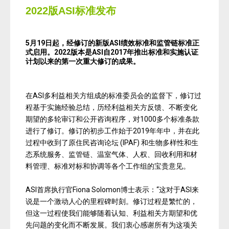
202
2版ASI标准发布
5
月
19
日起，经修订的新版
ASI
绩效标准和监管链标准正
式启用。
2022
版本是
ASI
自
2017
年推出标准和实施认证
计划以来的第一次重大修订的成果。
在ASI多利益相关方组成的标准委员会的监督下，修订过
程基于实施经验总结，历经利益相关方反馈、不断变化
期望的多轮审订和公开咨询程序，对1000多个标准条款
进行了修订。修订的初步工作始于2019年年中，并在此
过程中收到了原住民咨询论坛 (IPAF) 和生物多样性和生
态系统服务、监管链、温室气体、人权、回收利用和材
料管理、标准对标和协调等各个工作组的宝贵意见。
ASI首席执行官Fiona Solomon博士表示：“这对于ASI来
说是一个激动人心的里程碑时刻。修订过程是繁忙的，
但这一过程使我们能够随着认知、利益相关方期望和优
先问题的变化而不断发展。我们衷心感谢所有为这项关