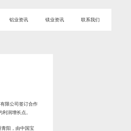
铝业资讯
镁业资讯
联系我们
金有限公司签订合作
的利润增长点。
州青阳，由中国宝