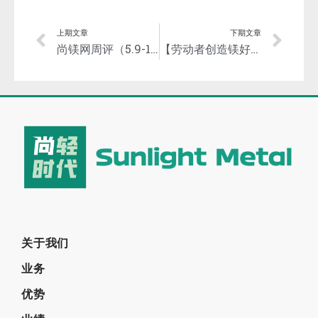
上期文章
下期文章
尚镁网周评（5.9-13）：消息面影响，镁市先抑后扬
【劳动者创造镁好】“全国五一劳动奖章”获得者—京府煤化公司高登云
关于我们
业务
优势