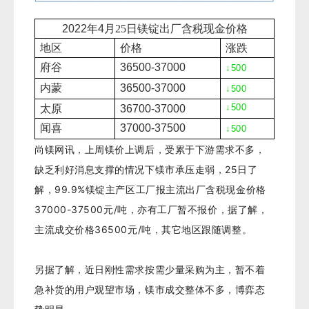
2022年4
月25
日镁锭出厂含税现金价格
地区
价格
涨跌
府谷
36500-37000
↓500
内蒙
36500-37000
↓500
↓500
太原
36700-37000
闻喜
37000-37500
↓500
尚镁网讯，上周镁价上调后，受累于下游需求不多，
缺乏利好消息支撑的情况下镁市承压走弱，25日了
解，99.9%镁锭主产区工厂报主流出厂含税现金价格
37000-37500元/吨，亦有工厂暂不报价，据了解，
主流成交价格36500元/吨，其它地区跟随调整。
另据了解，近日刚性需求按需少量采购为主，暂不着
急补货的用户观望市场，镁市成交整体不多，博弈态