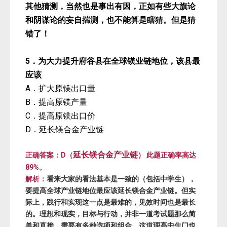
其他猜测，当然也是事出有因，正如有些大旗论
和阴谋论的妄自揣测，也不能算是瞎猜。但是猜
错了！
5．为大力提升府谷县在
全球
镁业链地位，该县最
应该
A．扩大原镁出口量
B．提高原镁产量
C．提高原镁出口价
D．延长镁合金产业链
延长镁合金产业链
正确答案：D（
） 此题正确率高达
89%。
解析：
看来大家的看法基本是一致的（包括中学生），
要提高全球产业链地位最应该延长镁合金产业链。但实
际上，践行和实现这一点是最难的，见效时间也是最长
的。理想和现实，目标与行动，并非一道考试题那么简
单和直接，需要有多种选项和组合。这道理高中生门也