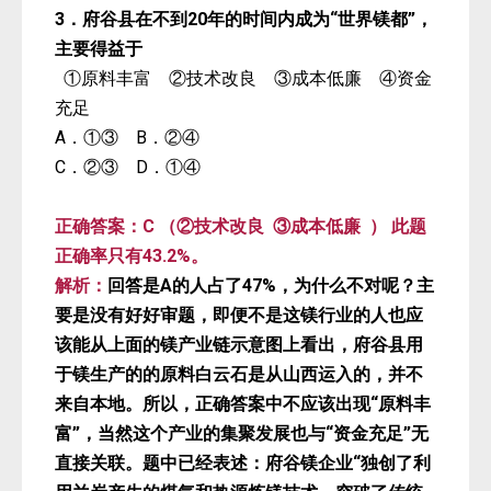
3．府谷县在不到20年的时间内成为“
世界镁都
”，
主要得益于
①原料丰富 ②技术改良 ③成本低廉 ④资金
充足
A．①③
B．②④
C．②③
D．①④
正确答案：C
（
②技术改良 ③成本低廉
） 此
题
正确率只有43.2%。
解析：
回答是A的人占了47%，为什么不对呢？主
要是没有好好审题，即便不是这镁行业的人也应
该能从上面的镁产业链示意图上看出，府谷县用
于镁生产的的原料白云石是从山西运入的，并不
来自本地。所以，正确答案中不应该出现“原料丰
富”，当然这个产业的集聚发展也与“资金充足”无
独创了利
直接关联。题中已经表述：府谷镁企业“