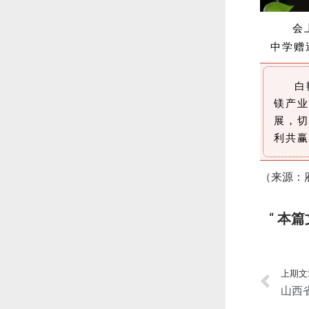
会
中学赠
白
镁产业
展，切
利共赢
（来源：
本篇
上期文