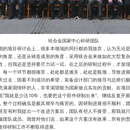
轻合金国家中心科研团队
期的项目研讨会上，很多本领域的同行都劝我放弃，认为无论
的角度，还是从铸造成形的角度，采用镁合金来做如此大型复
性，但我还是坚持要尽力试一试。在之后的研制过程中，才发
。每一个环节都很痛苦，处处都是难关，处处是瓶颈，导致进
天过去，因看不到成功的希望，装备设计部门的领导与总师们
充满家国情怀的人，非常渴望能为国家做点实在的贡献。在项
说“我就是少活10年，也要把这个部件研制出来”。继续反复开
，整个过程确实是极其艰辛与痛苦的。因研制进展很不顺利，
甚至有时我提出一个改进方案后，团队有些人不接受，那我就
服团队成员。我曾对他们说，如果这个方案没有效果，所有的
使得研制工作不断取得进展。