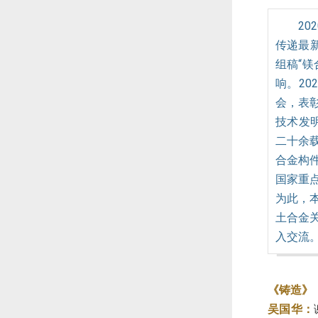
2
传递最
组稿“
响。20
会，表
技术发
二十余
合金构
国家重
为此，
土合金
入交流
《铸造》
吴国华：