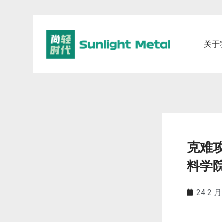
关于
克难
料学
24 2 月