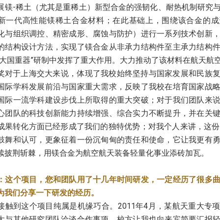
展镁-稀土（尤其是重稀土）新型合金的强韧化、耐热机制研究
新一代高性能镁稀土合金材料；在此基础上，围绕该合金的成
化与组织调控、精密成形、腐蚀与防护）进行一系列技术创新
的结构设计方法，实现了镁合金从非承力结构件至主承力结构
“大国重器”研制中发挥了重大作用。大力推动了该材料在航天航
奖对于上海交大来说，体现了我校始终坚持与国家发展和民族
国际学科发展前沿与国家重大需求，反映了我校在培育国家战
国际一流学科建设步伐上所取得的重大突破；对于我们团队来
心团队的科技创新能力持续增强、综合实力不断提升，并在关
成果转化方面已经形成了我们的独特优势；对我个人来讲，这份
鼓舞和认可，更象征着一份沉甸甸的责任和使命，它让我更有
续披荆斩棘，用镁合金为航空航天装备轻量化事业添砖加瓦。
：这个项目，您和团队用了十几年时间研发，一定经历了很多
为我们分享一下研发的经历。
接触到这个项目纯属是机缘巧合。2011年4月，某航天重大专
大与其他研究团队洽谈合作事项，校方让我也向来宾简要汇报