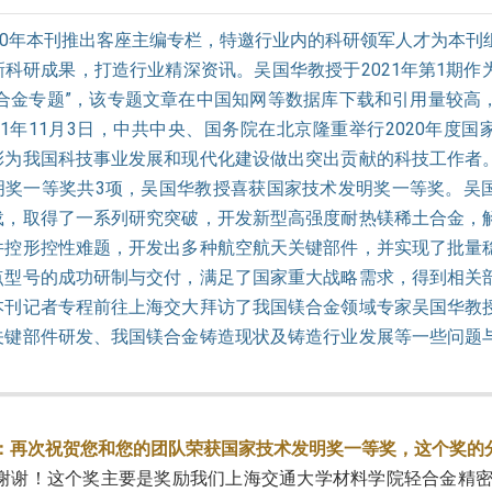
020年本刊推出客座主编专栏，特邀行业内的科研领军人才为本刊
新科研成果，打造行业精深资讯。吴国华教授于2021年第1期作
镁合金专题”，该专题文章在中国知网等数据库下载和引用量较高
21年11月3日，中共中央、国务院在北京隆重举行2020年度
彰为我国科技事业发展和现代化建设做出突出贡献的科技工作者
明奖一等奖共3项，吴国华教授喜获国家技术发明奖一等奖。吴
载，取得了一系列研究突破，开发新型高强度耐热镁稀土合金，
件控形控性难题，开发出多种航空航天关键部件，并实现了批量
点型号的成功研制与交付，满足了国家重大战略需求，得到相关
本刊记者专程前往上海交大拜访了我国镁合金领域专家吴国华教
关键部件研发、我国镁合金铸造现状及铸造行业发展等一些问题
。
：再次祝贺您和您的团队荣获国家技术发明奖一等奖，这个奖的
谢谢！这个奖主要是奖励我们上海交通大学材料学院轻合金精