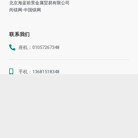
北京海蓝前景金属贸易有限公司
尚镁网-中国镁网
联系我们
座机：01057267348
手机：13681518348
地址：北京市海淀区世纪城晴波园7-1-B1A
Email：chunmingdong@sina.com