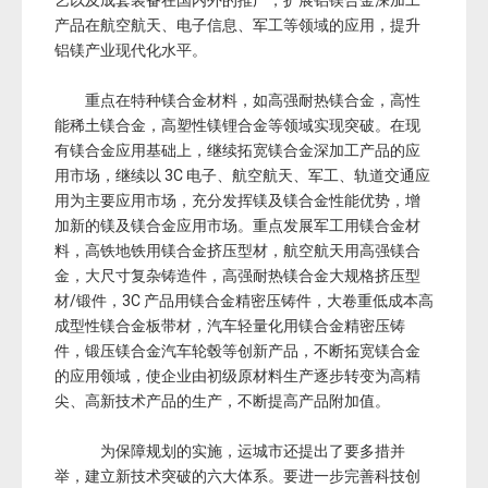
艺以及成套装备在国内外的推广，扩展铝镁合金深加工
产品在航空航天、电子信息、军工等领域的应用，提升
铝镁产业现代化水平。
重点在特种镁合金材料，如高强耐热镁合金，高性
能稀土镁合金，高塑性镁锂合金等领域实现突破。在现
有镁合金应用基础上，继续拓宽镁合金深加工产品的应
用市场，继续以 3C 电子、航空航天、军工、轨道交通应
用为主要应用市场，充分发挥镁及镁合金性能优势，增
加新的镁及镁合金应用市场。重点发展军工用镁合金材
料，高铁地铁用镁合金挤压型材，航空航天用高强镁合
金，大尺寸复杂铸造件，高强耐热镁合金大规格挤压型
材/锻件，3C 产品用镁合金精密压铸件，大卷重低成本高
成型性镁合金板带材，汽车轻量化用镁合金精密压铸
件，锻压镁合金汽车轮毂等创新产品，不断拓宽镁合金
的应用领域，使企业由初级原材料生产逐步转变为高精
尖、高新技术产品的生产，不断提高产品附加值。
为保障规划的实施，运城市还提出了要多措并
举，建立新技术突破的六大体系。要进一步完善科技创