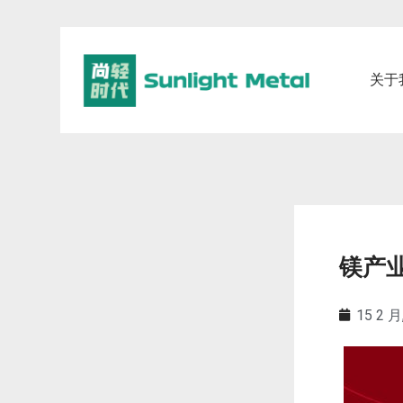
关于
镁产
15 2 月