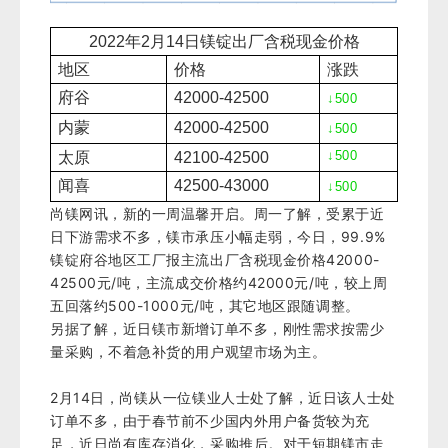
2022年2
月
14
日镁锭出厂含税现金价格
地区
价格
涨跌
府谷
42000-42500
↓
500
内蒙
42000-42500
↓
500
↓
500
太原
42100-42500
闻喜
42500-43000
↓
500
尚镁网讯，新的一周温馨开启。周一了解，受累于近
日下游需求不多，镁市承压小幅走弱，今日，99.9%
镁锭府谷地区工厂报主流出厂含税现金价格42000-
42500元/吨，主流成交价格约42000元/吨，较上周
五回落约500-1000元/吨，
其它地区跟随调整。
另据了解，近日镁市新增订单不多，刚性需求按需少
量采购，不着急补货的用户观望市场为主。
2月14日，尚镁从一位镁业人士处了解，近日该人士处
订单不多，由于春节前不少国内外用户备货较为充
足，近日尚有库存消化，采购推后。对于短期镁市走