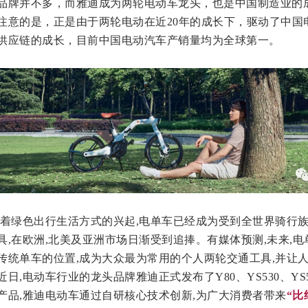
品牌并不多，而雅迪成为两轮电动车龙头，也是中国制造业的
注意的是，正是由于两轮电动在近20年的成长下，驱动了中国
供应链的成长，目前中国电动汽车产销量均为全球第一。
随着绿色出行生活方式的兴起,电单车已经成为受到全世界骑行
具,在欧洲,北美及亚洲市场日渐受到追捧。有媒体预测,未来,电
传统单车的位置,成为大众最为常用的个人两轮交通工具,并让
日,电动车行业的龙头品牌雅迪正式发布了Y80、YS530、YS5
产品,雅迪电动车通过自研核心技术创新,为广大消费者带来
“
比