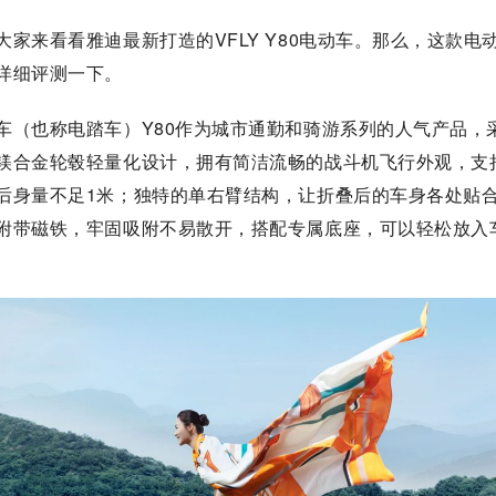
大家来看看雅迪最新打造的VFLY Y80电动车。那么，这款电
详细评测一下。
车（也称电踏车）Y80作为城市通勤和骑游系列的人气产品
，
镁合金轮毂轻量化设计，拥有简洁流畅的战斗机飞行外观，支
后身量不足1米；独特的单右臂结构，让折叠后的车身各处贴
附带磁铁，牢固吸附不易散开，搭配专属底座，可以轻松放入