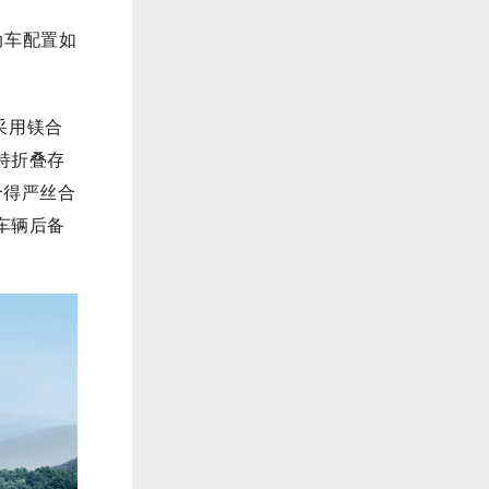
动车配置如
采
用镁合
持折叠存
合得严丝合
车辆后备