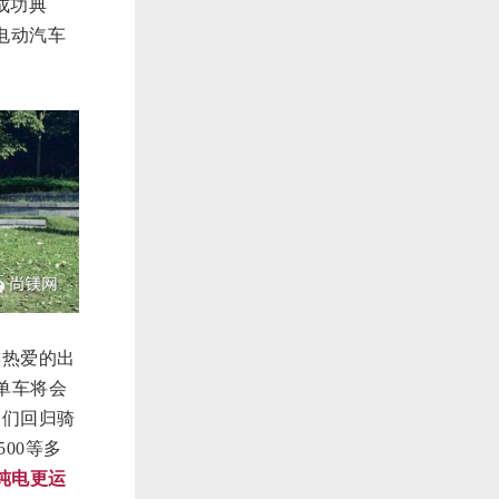
成功典
电动汽车
族热爱的出
单车将会
人们回归骑
00等多
纯电更运