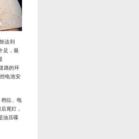
转矩达到
力十足，最
是
整道路的环
管控电池安
、档位、电
因后尾灯，
是油压碟