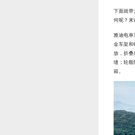
下面就带
何呢？来
雅迪电单
金车架和
放，折叠
缝；轮毂
箱。