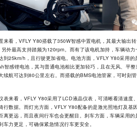
置来看，VFLY Y80搭载了350W智感中置电机，其最大输出
·m，另外最高支持踏频为120rpm。而有了该电机加持，车辆动
到25km/h，且行驶更加省电。电池方面，VFLY Y80采用的
0.4Ah智感锂电池，其与普通电池相比更加轻巧，且在无风、平
大续航可达到80公里左右。而搭载的BMS电池管家，可时刻
仪表来看，VFLY Y80采用了LCD液晶仪表，可清晰看清速度
骑行数据。而灯光方面，VFLY Y80配备的是激光照地灯及基
距离更远，而且夜间行车也会更醒目。刹车方面，车辆采用的
刹车力更足，可确保紧急情况行车更安全。