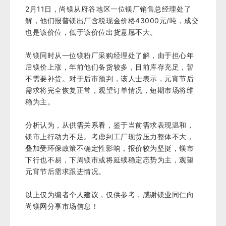
2月11日，尚镁从府谷地区一位镁厂销售总经理处了
解，他们报普镁出厂含税现金价格43000元/吨，成交
也是该价位，低于该价位出货意愿不大。
尚镁同时从一位镁粉厂采购经理处了解，由于担心年
后镁价上涨，年前他们备货较多，目前库存充足，暂
不需要补货。对于后市预判，该人士表示，元宵节后
需求将完全恢复正常，观望订单情况，短期市场将维
稳为主。
分析认为，从供需关系看，鉴于当前需求表现温和，
镁市上行动力不足。考虑到工厂现货压力整体不大，
叠加受环保政策不确定性影响，报价较为坚挺，镁市
下行也不易，下周镁市或将延续稳定态势为主，观望
元宵节后需求跟进情况。
以上仅为编者个人建议，仅供参考，感谢镁业同仁向
尚镁网分享市场信息！