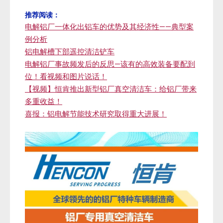
推荐阅读：
电解铝厂一体化出铝车的优势及其经济性——典型案
例分析
铝电解槽下部遥控清洁铲车
电解铝厂事故频发后的反思—该有的高效装备要配到
位！看视频和图片说话！
【视频】恒肯推出新型铝厂真空清洁车：给铝厂带来
多重收益！
喜报：铝电解节能技术研究取得重大进展！