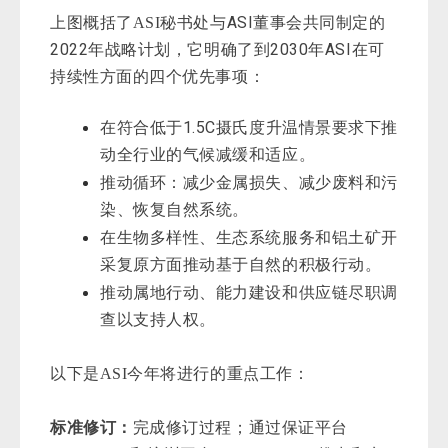
ASI
上图概括了ASI秘书处与
董事会共同制定的
2022
2030
ASI
年战略计划，它明确了到
年
在可
持续性方面的四个优先事项：
1.5C摄氏度升温
在符合低于
情景要求下推
动全行业的气候减缓和适应。
推动循环：减少金属损失、减少废料和污
染、恢复自然系统。
在生物多样性、生态系统服务和铝土矿开
采复原方面推动基于自然的积极行动。
推动属地行动、能力建设和供应链尽职调
查以支持人权。
以下是ASI今年将进行的重点工作：
标准修订：
完成修订过程；通过保证平台