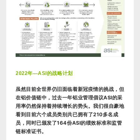
年
的战略计划
2022
—ASI
虽然目前全世界仍旧面临着新冠疫情的挑战，但
ASI
在铝价值链中，过去一年铝业管理倡议
的采
用率仍然保持着持续增长的势头。我们很自豪地
210
看到目前六个成员类别共已拥有了
多名
成
164
ASI
员，同时已颁发了
份
的绩效标准和监管
链标准证书。