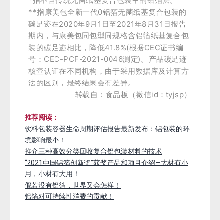
*指不含传统无菌纸基复合包装中的铝箔层。
**指康美包全新一代0铝箔无菌纸基复合包装的
碳足迹在2020年9月1日至2021年8月31日报告
期内，与康美包同包型同规格含铝箔纸基复合包
装的碳足迹相比，降低41.8%(根据CEC证书编
号：CEC-PCF-2021-0046测定)。产品碳足迹
核查认证在不同机构，由于采用数据库及计算方
法的区别，最终结果会有差异。
转载自：食品板（微信id：tyjsp）
推荐阅读：
饮料包装容器生命周期评估报告最新发布：铝包装的环
境影响最小！
推介三种高效分类回收复合铝包装材料的技术
“2021中国铝箔创新奖”获奖产品和项目介绍—大材有小
用，小材有大用！
假若没有铝箔，世界又会怎样！
铝箔对可持续性消费的贡献！