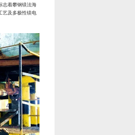
标志着攀钢镁法海
工艺及多极性镁电