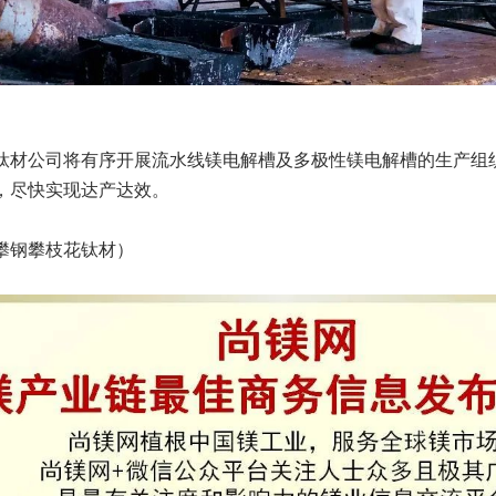
钛材公司将有序开展流水线镁电解槽及多极性镁电解槽的生产组
，尽快实现达产达效。
攀钢攀枝花钛材）