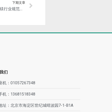
下期文章
工信部拟公告第二批符合《镁行业规范条件》企业名单：2家镁矿山和5家镁冶炼企业！
我们
座机：01057267348
手机：13681518348
地址：北京市海淀区世纪城晴波园7-1-B1A