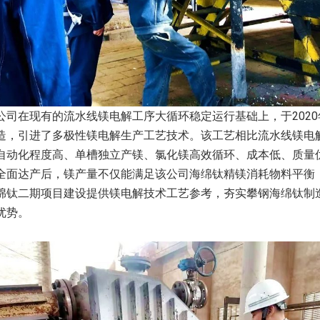
公司在现有的流水线镁电解工序大循环稳定运行基础上，于2020
造，引进了多极性镁电解生产工艺技术。该工艺相比流水线镁电
自动化程度高、单槽独立产镁、氯化镁高效循环、成本低、质量
全面达产后，镁产量不仅能满足该公司海绵钛精镁消耗物料平衡
绵钛二期项目建设提供镁电解技术工艺参考，夯实攀钢海绵钛制
优势。