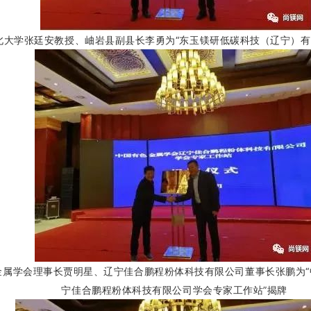
北大学张廷安教授、岫岩县副县长李勇为“东玉镁研低碳科技（辽宁）有
金属学会理事长贾明星、辽宁佳合鹏程粉体科技有限公司董事长张鹏为“
宁佳合鹏程粉体科技有限公司学会专家工作站”揭牌