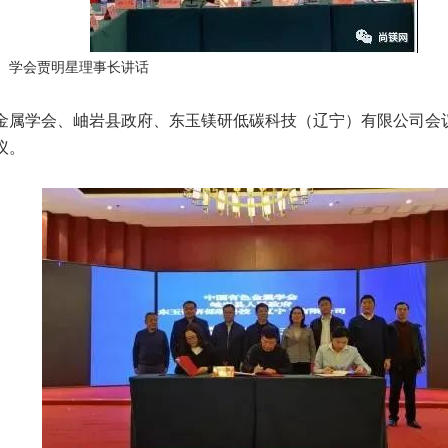
学会贾明星理事长讲话
金属学会、岫岩县政府、东玉镁研低碳科技（辽宁）有限公司会
议。