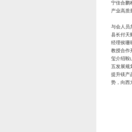
宁佳合鹏
产业高质
与会人员
县长付天
经理侯珊
教授合作
玺介绍鞍
五发展规
提升镁产
势，向西