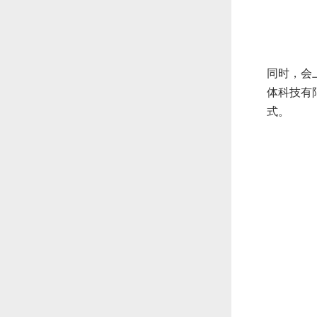
同时，会
体科技有
式。