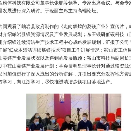
程粉体科技有限公司董事长张鹏等领导、专家出席会议。与会专
量发展进行深入研讨。于晓丽主席主持高端论坛。
共同观看了岫岩县政府制作的《走向辉煌的菱镁产业》宣传片，
财介绍岫岩县镁资源情况及产业发展规划；东玉镁研低碳科技（
珊介绍镁连续清洁生产技术工程中心战略发展规划，汇报了公司
开展“低成本清洁连续炼镁技术”项目工作进展情况；鞍山市工信
山菱镁产业发展状况以及遇到的发展瓶颈；鞍山市科技局副局长
划中鞍山菱镁产业发展计划；学会贾明星理事长针对通过镁资源
品附加值进行了深入浅出的分析讲解，并提出要充分发挥地方资
方学习，向江浙学习，尽快推进清洁炼镁项目落地达产。