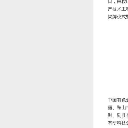
日，由鞍
产技术工
揭牌仪式
中国有色
丽、鞍山
财、副县
有研科技