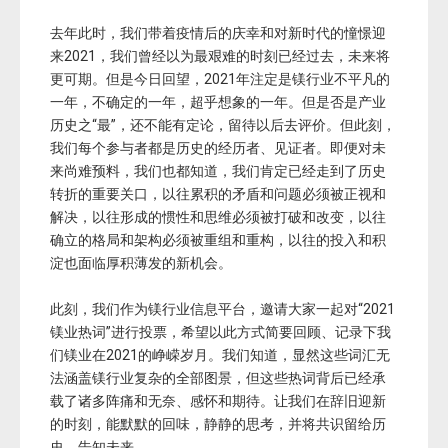
去年此时，我们带着疫情后的庆幸和对新时代的憧憬迎
来2021，我们曾经以为最艰难的时刻已经过去，未来将
更可期。但是今日回望，2021年注定是镁行业不平凡的
一年，不确定的一年，超乎想象的一年。但是否是产业
历史之“最”，还不能有定论，留待以后去评价。但此刻，
我们每个参与者都是历史的经历者、见证者。即便对未
来尚难预料，我们也都知道，我们肯定已经走到了历史
转折的重要关口，以往累积的矛盾和问题必须被正视和
解决，以往形成的惯性和思维必须被打破和改变，以往
确立的格局和架构必须被重组和重构，以往的投入和积
淀也面临厚积薄发的新机会。
此刻，我们作为镁行业信息平台，邀请大家一起对“2021
镁业热词”进行投票，希望以此方式简要回顾、记录下我
们镁业在2021的峥嵘岁月。我们知道，显然这些词汇无
法涵盖镁行业复杂的全部图景，但这些热词背后已经承
载了诸多阵痛和无奈、感怀和期待。让我们在辞旧迎新
的时刻，能默默的回味，静静的思考，并将共识留给历
史，告知未来。