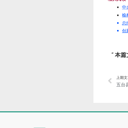
中
榆
总
创
本篇
上期文