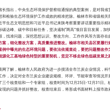
省长指出，中央生态环境保护督察组通报的典型案例，是对我省
想和检验生态环境保护工作成效的精准把脉。榆林市和省级相关
近平生态文明思想和习近平总书记来陕考察重要讲话重要指示精
标碳达峰、碳中和目标任务，坚决遏制“两高”项目盲目发展，加
源，找准问题，深挖思想认识、整改方向、工作作风等方面存在
方案，细化整改方案，高质量推进整改。榆林市相关县区要履行
案例中曝光的生态环境问题，要依法依规查处，要把问题整改作
能源化工基地绿色转型的重要契机，坚定不移走绿色低碳发展之
镁网了解，榆林市人民政府为进一步摸清全市兰炭企业情况，科
工作，决定对全市兰炭企业建设规模、环评、节能审查等情况开
了三个核查组和一个专家组，核查时间为12月25日-12月31日
发现的问题并抓好整改。核查结束后，将形成书面材料上报市政
：