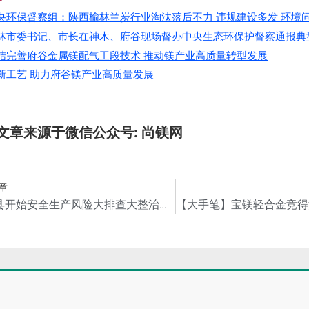
央环保督察组：陕西榆林兰炭行业淘汰落后不力 违规建设多发 环境
林市委书记、市长在神木、府谷现场督办中央生态环保护督察通报典
结完善府谷金属镁配气工段技术 推动镁产业高质量转型发展
新工艺 助力府谷镁产业高质量发展
文章来源于微信公众号: 尚镁网
章
五台县开始安全生产风险大排查大整治集中行动暨严厉打击盗采矿产资源专项行动