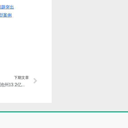
问题突出
型案例
下期文章
【大手笔】宝镁轻合金竞得池州13.2亿吨冶镁用白云岩矿采矿权！