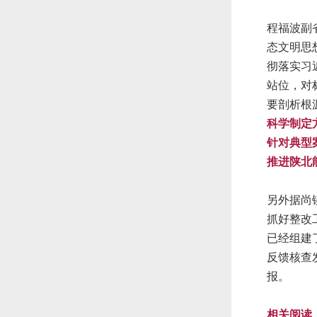
程福波副
态文明思
彻落实习
站位，对
要剖析根
科学制定
针对典型
推进陕北
另外据尚
抓好整改
已经组建
反馈核查
报。
相关阅读