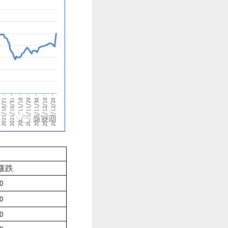
涨跌
-0
-0
-0