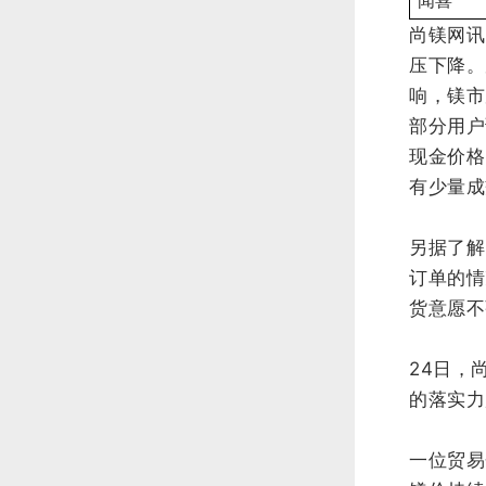
闻喜
尚镁网讯
压下降。
响，镁市
部分用户
现金价格
有少量成
另据了解
订单的情
货意愿不
24日，
的落实力
一位贸易