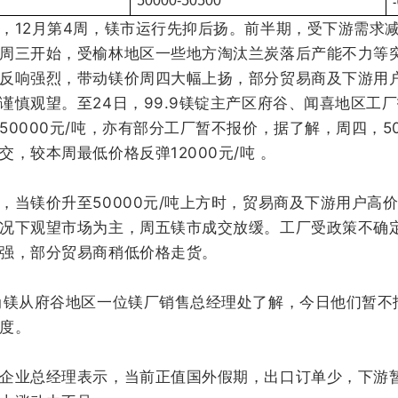
50000-50500
，12月第4周，镁市运行先抑后扬。前半期，受下游需求
周三开始，受榆林地区一些地方淘汰兰炭落后产能不力等
反响强烈，带动镁价周四大幅上扬，部分贸易商及下游用
谨慎观望。
至24日，99.9镁锭主产区府谷、闻喜地区工
50000元/吨，亦有部分工厂暂不报价，据了解，周四，50
交，较本周最低价格反弹12000元/吨 。
，当镁价升至50000元/吨上方时，贸易商及下游用户高
况下观望市场为主，周五镁市成交放缓。工厂受政策不确
强，部分贸易商稍低价格走货。
尚镁从府谷地区一位镁厂销售总经理处了解，今日他们暂不
度。
企业总经理表示，当前正值国外假期，出口订单少，下游