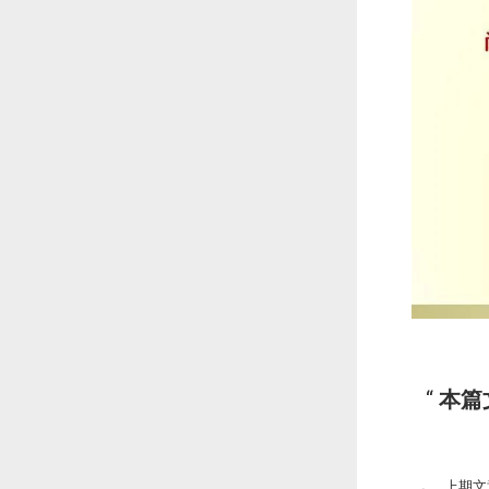
本篇
上期文