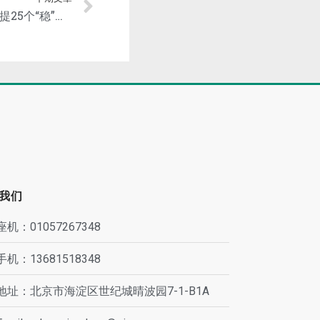
【中央经济工作会定调】连提25个“稳”，8提“就业” ，保障产业链供应链稳定！
我们
座机：01057267348
手机：13681518348
地址：北京市海淀区世纪城晴波园7-1-B1A