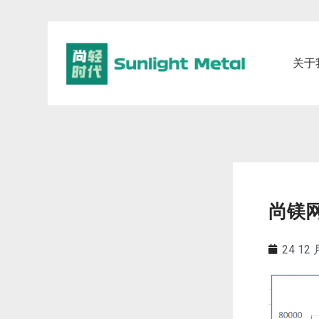
关于
尚镁网
24 12 