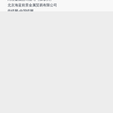
北京海蓝前景金属贸易有限公司
尚镁网-中国镁网
联系我们
座机：01057267348
手机：13681518348
地址：北京市海淀区世纪城晴波园7-1-B1A
Email：chunmingdong@sina.com