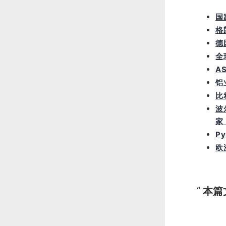
国
格
德
全
A
铝
比
波
家
P
欧
本篇