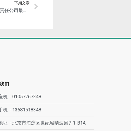
下期文章
【招聘】府谷京府煤化有限责任公司最新招聘信息
我们
座机：01057267348
手机：13681518348
地址：北京市海淀区世纪城晴波园7-1-B1A