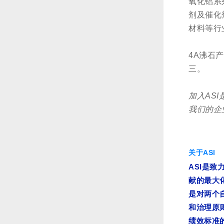
氧化铝系
剂及催化
材料等行
4A沸石
三。
加入AS
我们的企
关于ASI
ASI
是致
献的最大
是对两个
和治理原
绩效标准