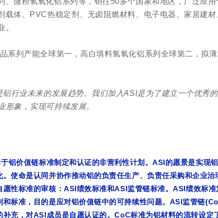
列、微粉氢氧化铝系列等，销往50多个国家和地区，广泛应用
剂载体、PVC热稳定剂、无卤阻燃材料、电子电器、家居建材
业。
产品系列产能全球第一，高白填料氢氧化铝系列全球第二，拟
I是铝行业未来的发展趋势。我们加入ASI是为了建立一个优秀
业形象，实现可持续发展。
ASI
力于铝价值链标准制定和认证的非营利性计划。
的愿景是实现
化。使命是认同并协作推动铝的负责任生产、负责任采购和企业治
ASI
ASI
ASI
自愿性标准的审核：
绩效标准和
监管链标准。
绩效标准
ASI
(C
则和标准，目的是应对铝价值链中的可持续性问题。
监管链
ASI
CoC
的补充，对
成员是自愿认证的。
标准为铝材料的流转设定