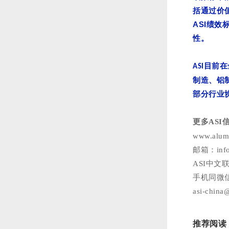
括通过价
ASI
绩效
性。
目前在
ASI
制造、铝
部分行业
更多ASI
www.alumi
邮箱：info@
ASI中文联
手机同微信：
asi-china
推荐阅读