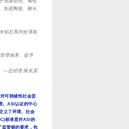
于洗涤助剂、催化
、先进陶瓷、耐火
薄水铝石系列全球前
的管理体系，提升
—总经理 陈长昊
铝对可持续性社会贡
ASI
理。
认证的中心
定义了环境、社会
oC)
ASI
标准是对
的
了监管链的要求，包