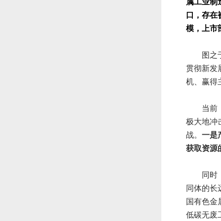
属工业制
口，存在
模，上市
图之于未
贯彻新发
机、赢得
当前，逆
极大地冲
战。
一是
获取资源
同时，全
同体的长
国有色金
低碳无废