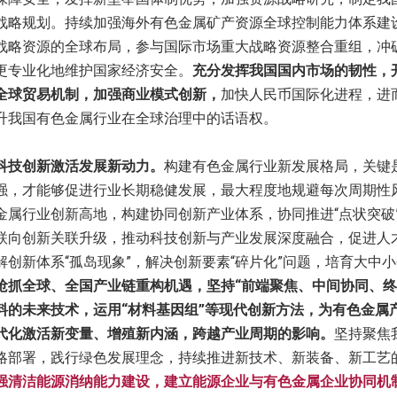
战略规划。持续加强海外有色金属矿产资源全球控制能力体系建
战略资源的全球布局，参与国际市场重大战略资源整合重组，冲
更专业化地维护国家经济安全。
充分发挥我国国内市场的韧性，
全球贸易机制，加强商业模式创新，
加快人民币国际化进程，进
升我国有色金属行业在全球治理中的话语权。
技创新激活发展新动力。
构建有色金属行业新发展格局，关键
强，才能够促进行业长期稳健发展，最大程度地规避每次周期性
金属行业创新高地，构建协同创新产业体系，协同推进“点状突破”
联向创新关联升级，推动科技创新与产业发展深度融合，促进人
解创新体系“孤岛现象”，解决创新要素“碎片化”问题，培育大中
抢抓全球、全国产业链重构机遇，坚持“前端聚焦、中间协同、终
料的未来技术，运用“材料基因组”等现代创新方法，为有色金属
代化激活新变量、增殖新内涵，跨越产业周期的影响。
坚持聚焦
略部署，践行绿色发展理念，持续推进新技术、新装备、新工艺
强清洁能源消纳能力建设，建立能源企业与有色金属企业协同机