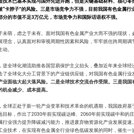
造技术已基本实现与国外先进并跑，但是关键基础材料、核心零
被“卡脖子”的风险。三是市场竞争力不强，目前我国有色金属行
部分的市值不足3万亿元，市场竞争力和国际话语权不强。
萌，虑之于未有。面对我国有色金属产业大而不强的现状，
展理念，认真面对和审视周期性因素和风险，牢牢抓住跨周期调
主动。
全球化潮流助推各国贸易保护主义抬头，叠加近年来全球经
击了全球化大分工背景下的产业链供应链，对我国有色金属行业
产业面临大起大落风险。二是全球技术交流合作受限。三是我国
的机会减少、成本提高。
球正处于新一轮产业变革和技术革命的机遇期，我国政府基
远目标，作出了2030年前实现碳达峰、2060年前实现碳中和的
属行业强力提升降碳减污能力，推进废弃物资源化产业发展提速
工业技术，在实现有色金属全行业绿色低碳发展的同时，催生一