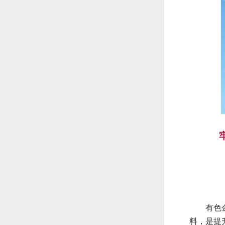
有色金
料，是提