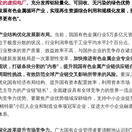
定的虚拟电厂。
充分发挥铝轻量化、可回收、无污染的绿色优势
发展有色金属循环产业，实现再生资源综合利用和规模化发展，
界更有色”。
产业结构优化发展新布局。
当前，我国有色金属行业5万多亿元资
处于极度分散的状况，行业利润率低于工业平均水平2个百分点。
行业整体的资产质量、效益效率不高，与国外企业的竞争存在诸
构建新发展格局是一次重塑性变革，
加快推进有色金属企业专业
现状，打破条块分割的“内卷”，提升我国有色金属产业链供应链
周期性挑战，有效防范全球产业链交叉影响所带来的风险。
要深
优化国有经济布局结构、提升国有资本配置效率，利用资本市场
态主导力的产业链“链长”，全面建设具有全球竞争力的世界一流
为竞争力优势。要聚焦产业优势领域深耕细作，支持中小企业提
专精特新”小巨人企业和制造业单项冠军企业，促进大中小企业融
体系。
化改革提升市场竞争力。
广大国有企业管理者要清醒地认识到“