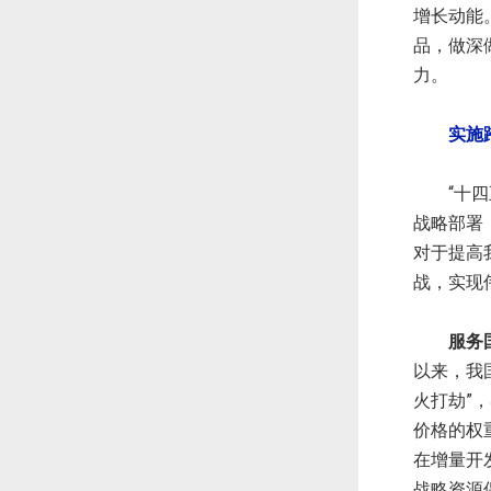
增长动能
品，做深
力。
实施
“十四五
战略部署
对于提高
战，实现
服务国
以来，我
火打劫”
价格的权
在增量开
战略资源