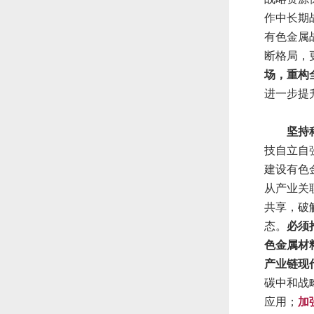
作中长期
有色金属
断格局，
场，重构
进一步提
坚持科
技自立自
建设有色
从产业关
共享，破
态。
必须
色金属材
产业链现
碳中和战
应用；
加